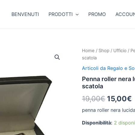
BENVENUTI
PRODOTTI
PROMO
ACCOU
Penna
Home
/
Shop
/
Ufficio
/ Pe
Il
I
roller
scatola
nera
prezzo
lucida
Articoli da Regalo e So
con
original
a
Penna roller nera 
bordi
scatola
oro
era:
è
compresa
19,00
€
15,00
€
di
19,00€.
scatola
penna roller nera luci
quantità
Disponibilità:
2 disponi