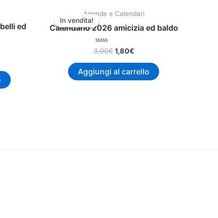
Il
Il
Agende e Calendari
zzo
prezzo
prezzo
In vendita!
In vendita!
ale
originale
attuale
belli ed
Calendario 2026 amicizia ed baldo
era:
è:
€.
3,00€.
1,80€.
Valutato
3,00
€
1,80
€
0
su
5
Aggiungi al carrello
o