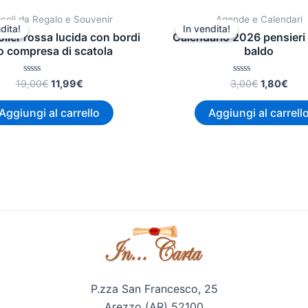
Il
Il
Il
Il
icoli da Regalo e Souvenir
Agende e Calendari
prezzo
prezzo
prezzo
pre
dita!
dita!
In vendita!
In vendita!
originale
attuale
originale
attu
ller rossa lucida con bordi
Calendario 2026 pensieri 
era:
è:
era:
è:
o compresa di scatola
baldo
19,00€.
11,99€.
3,00€.
1,80
Valutato
Valutato
19,00
€
11,99
€
3,00
€
1,80
€
0
0
su
su
5
5
Aggiungi al carrello
Aggiungi al carrell
P.zza San Francesco, 25
Arezzo (AR) 52100