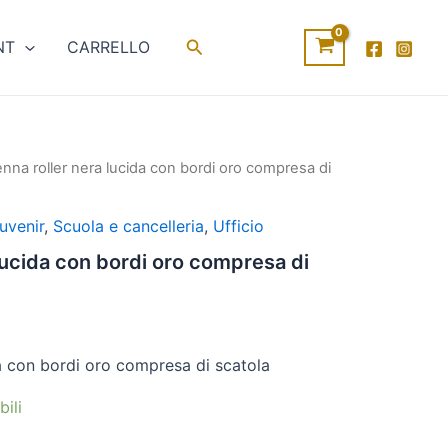
Cerca
NT
CARRELLO
nna roller nera lucida con bordi oro compresa di
l
prezzo
uvenir
,
Scuola e cancelleria
,
Ufficio
e
ttuale
lucida con bordi oro compresa di
:
15,00€.
da con bordi oro compresa di scatola
bili