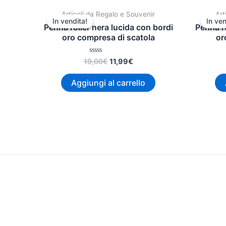
Il
Il
Articoli da Regalo e Souvenir
Art
prezzo
prezzo
In vendita!
In vendita!
In ven
In ven
originale
attuale
Penna roller nera lucida con bordi
Penna ro
era:
è:
oro compresa di scatola
or
19,00€.
11,99€.
Valutato
19,00
€
11,99
€
0
su
5
Aggiungi al carrello