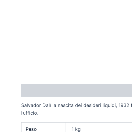
Descrizione
Informazioni aggiuntive
Recens
Salvador Dalì la nascita dei desideri liquidi, 1
l’ufficio.
Peso
1 kg