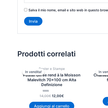
Salva il mio nome, email e sito web in questo bro
Prodotti correlati
Il
Il
Poster e Stampe
prezzo
prezzo
In vendita!
In vendita!
In ven
In ven
originale
attuale
Poster On se rend à la Moisson
Charlie
era:
è:
Malevitch 70×100 cm Alta
14,00€.
12,00€.
Definizione
Valutato
14,00
€
12,00
€
0
su
5
Aggiungi al carrello