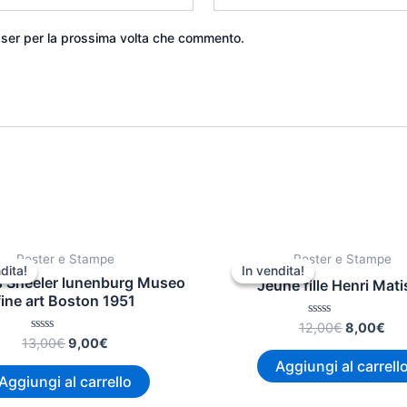
wser per la prossima volta che commento.
Il
Il
Il
Il
Poster e Stampe
Poster e Stampe
prezzo
prezzo
prezzo
pre
dita!
dita!
In vendita!
In vendita!
originale
attuale
originale
att
s Sheeler lunenburg Museo
Jeune fille Henri Mati
era:
è:
era:
è:
fine art Boston 1951
13,00€.
9,00€.
12,00€.
8,0
Valutato
12,00
€
8,00
€
0
Valutato
13,00
€
9,00
€
su
0
5
Aggiungi al carrell
su
5
Aggiungi al carrello