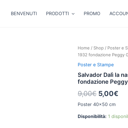
BENVENUTI
PRODOTTI
PROMO
ACCOU
Salvador
Home
/
Shop
/
Poster e 
Il
Il
Dalì
1932 fondazione Peggy
la
prezzo
pr
nascita
Poster e Stampe
dei
originale
at
Salvador Dalì la na
desideri
fondazione Pegg
liquidi,
era:
è:
1932
9,00
€
5,00
€
fondazione
9,00€.
5,
Peggy
Poster 40×50 cm
Guggenhem
Venezia
quantità
Disponibilità:
1 disponib