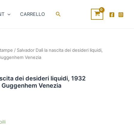
Cerca
NT
CARRELLO
Stampe
/ Salvador Dalì la nascita dei desideri liquidi,
 Guggenhem Venezia
ezzo
tuale
scita dei desideri liquidi, 1932
y Guggenhem Venezia
00€.
ili