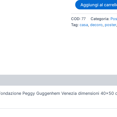
Aggiungi al carrell
COD:
77
Categoria:
Pos
Tag:
casa
,
decoro
,
poster
ioni (0)
932 fondazione Peggy Guggenhem Venezia dimensioni 40×50 c