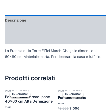
Descrizione
Informazioni aggiuntive
Recensioni (0)
La Francia dalla Torre Eiffel March Chagalle dimensioni
60×80 cm Materiale: carta. Per decorare la casa e l’ufficio.
Prodotti correlati
Il
Il
Il
Il
Poster e Stampe
Poster e Stampe
prezzo
prezzo
prezzo
prezzo
In vendita!
In vendita!
In vendita!
In vendita!
originale
attuale
originale
attuale
Poster Italian bread, pane
Fontane italiane
era:
è:
era:
è:
40×60 cm Alta Definizione
7,00€.
5,00€.
13,00€.
9,00€.
Valutato
13,00
€
9,00
€
0