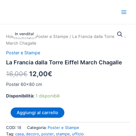
Vai
Main
al
Men
contenuto
La
Il
Il
Francia
In vendita!
Home
/
Shop
/
Poster e Stampe
/ La Francia dalla Torre Eiffel
dalla
prezzo
prezzo
March Chagalle
Torre
originale
attuale
Eiffel
Poster e Stampe
March
era:
è:
La Francia dalla Torre Eiffel March Chagalle
Chagalle
quantità
16,00€.
12,00€.
16,00
€
12,00
€
Poster 60×80 cm
Disponibilità:
1 disponibili
Aggiungi al carrello
COD:
18
Categoria:
Poster e Stampe
Tag:
casa
,
decoro
,
poster
,
stampe
,
ufficio