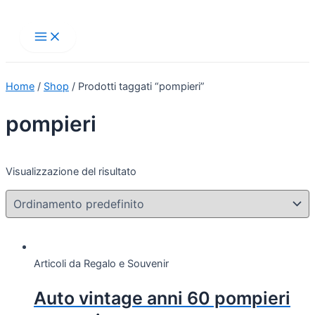
Main
Vai
Menu
al
contenuto
Home
/
Shop
/ Prodotti taggati “pompieri”
pompieri
Visualizzazione del risultato
Articoli da Regalo e Souvenir
Auto vintage anni 60 pompieri