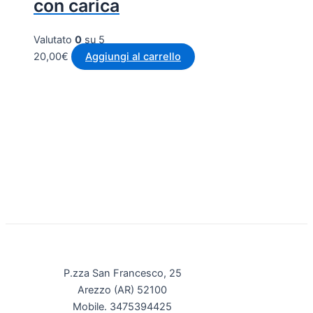
con carica
Valutato
0
su 5
20,00
€
Aggiungi al carrello
P.zza San Francesco, 25
Arezzo (AR) 52100
Mobile. 3475394425