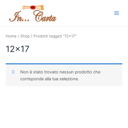
Vai
Main
al
Men
contenuto
Home
/
Shop
/ Prodotti taggati “12x17”
12x17
Non è stato trovato nessun prodotto che
corrisponde alla tua selezione.