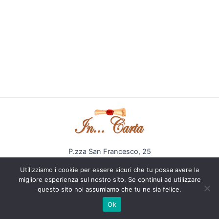
P.zza San Francesco, 25
Arezzo (AR) 52100
Utilizziamo i cookie per essere sicuri che tu possa avere la
Mobile. 3475394425
migliore esperienza sul nostro sito. Se continui ad utilizzare
info@cartoleriaincarta.it - www.cartoleriaincarta.it
questo sito noi assumiamo che tu ne sia felice.
P.IVA 02060850514
Ok